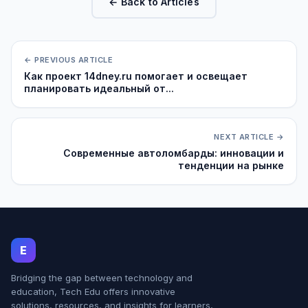
← Back to Articles
← PREVIOUS ARTICLE
Как проект 14dney.ru помогает и освещает
планировать идеальный от...
NEXT ARTICLE →
Современные автоломбарды: инновации и
тенденции на рынке
E
Bridging the gap between technology and
education, Tech Edu offers innovative
solutions, resources, and insights for learners,