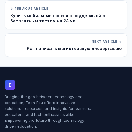
← PREVIOUS ARTICLE
Купить мобильные прокси с поддержкой и
бесплатным тестом на 24 ча...
NEXT ARTICLE →
Как написать магистерскую диссертацию
E
Bridging the gap between technology and
education, Tech Edu offers innovative
solutions, resources, and insights for learners,
educators, and tech enthusiasts alike.
Empowering the future through technology-
driven education.