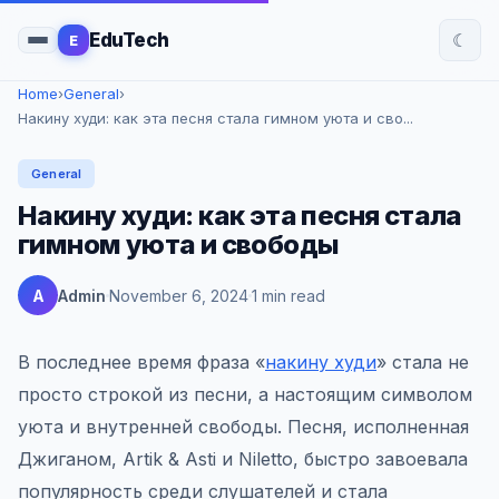
☾
EduTech
E
Home
›
General
›
Накину худи: как эта песня стала гимном уюта и сво...
General
Накину худи: как эта песня стала
гимном уюта и свободы
A
Admin
November 6, 2024
1 min read
В последнее время фраза «
накину худи
» стала не
просто строкой из песни, а настоящим символом
уюта и внутренней свободы. Песня, исполненная
Джиганом, Artik & Asti и Niletto, быстро завоевала
популярность среди слушателей и стала