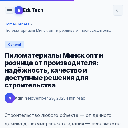
☾
EduTech
E
Home
›
General
›
Пиломатериалы Минск опт и розница от производителя...
General
Пиломатериалы Минск опт и
розница от производителя:
надёжность, качество и
доступные решения для
строительства
A
Admin
November 28, 2025
1 min read
Строительство любого объекта — от дачного
домика до коммерческого здания — невозможно