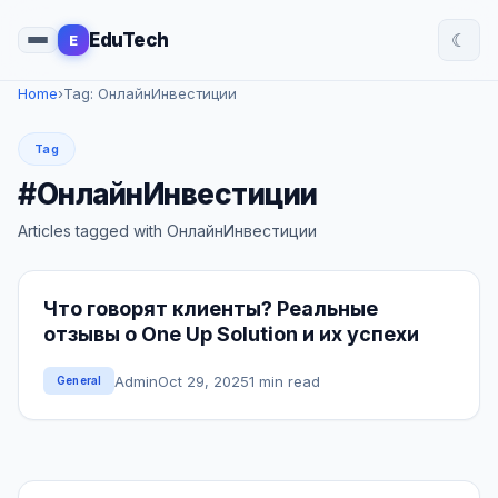
☾
EduTech
E
Home
›
Tag: ОнлайнИнвестиции
Tag
#ОнлайнИнвестиции
Articles tagged with ОнлайнИнвестиции
Что говорят клиенты? Реальные
отзывы о One Up Solution и их успехи
Admin
Oct 29, 2025
1 min read
General