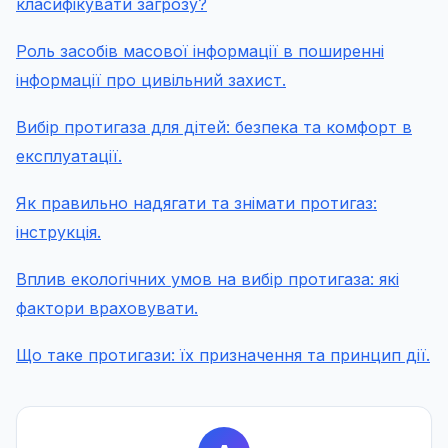
класифікувати загрозу?
Роль засобів масової інформації в поширенні
інформації про цивільний захист.
Вибір протигаза для дітей: безпека та комфорт в
експлуатації.
Як правильно надягати та знімати протигаз:
інструкція.
Вплив екологічних умов на вибір протигаза: які
фактори враховувати.
Що таке протигази: їх призначення та принцип дії.