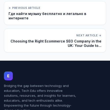
← PREVIOUS ARTICLE
Где найти музыку бесплатно и легально в
интернете
NEXT ARTICLE →
Choosing the Right Ecommerce SEO Company in the
UK: Your Guide to...
E
Bridging the gap between technology and
education, Tech Edu offers innovative
solutions, resources, and insights for learners,
educators, and tech enthusiasts alike.
Empowering the future through technology-