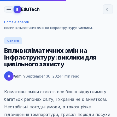
☾
EduTech
E
Home
›
General
›
Вплив кліматичних змін на інфраструктуру: виклики...
General
Вплив кліматичних змін на
інфраструктуру: виклики для
цивільного захисту
A
Admin
September 30, 2024
1 min read
Кліматичні зміни стають все більш відчутними у
багатьох регіонах світу, і Україна не є винятком.
Нестабільні погодні умови, а також різке
підвищення температури, тривалі періоди посухи