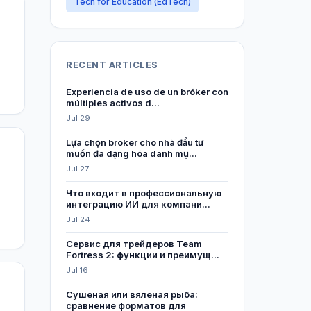
Tech for Education (EdTech)
RECENT ARTICLES
Experiencia de uso de un bróker con
múltiples activos d...
Jul 29
Lựa chọn broker cho nhà đầu tư
muốn đa dạng hóa danh mụ...
Jul 27
Что входит в профессиональную
интеграцию ИИ для компани...
Jul 24
Сервис для трейдеров Team
Fortress 2: функции и преимущ...
Jul 16
Сушеная или вяленая рыба:
сравнение форматов для