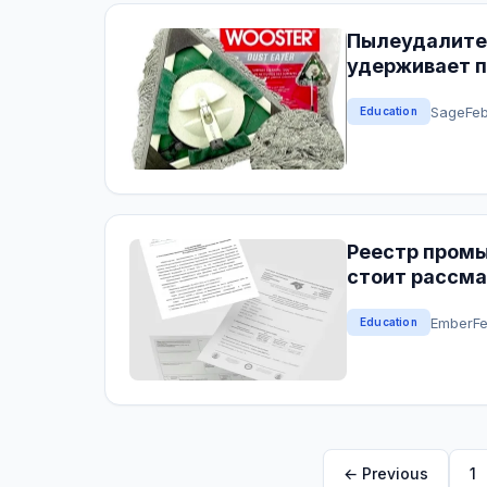
Пылеудалител
удерживает п
Sage
Feb
Education
Реестр пром
стоит рассма
Ember
F
Education
← Previous
1