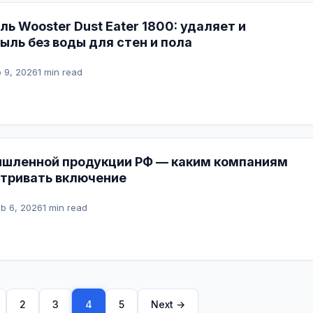
ь Wooster Dust Eater 1800: удаляет и
ыль без воды для стен и пола
 9, 2026
1 min read
ышленной продукции РФ — каким компаниям
тривать включение
eb 6, 2026
1 min read
2
3
4
5
Next →