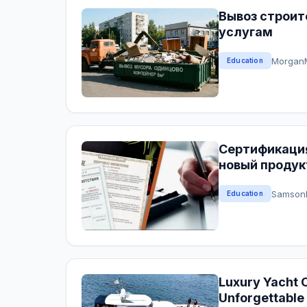
Вывоз строит
услугам
Morgan
Education
Сертификация
новый продук
Samson
Education
Luxury Yacht C
Unforgettable