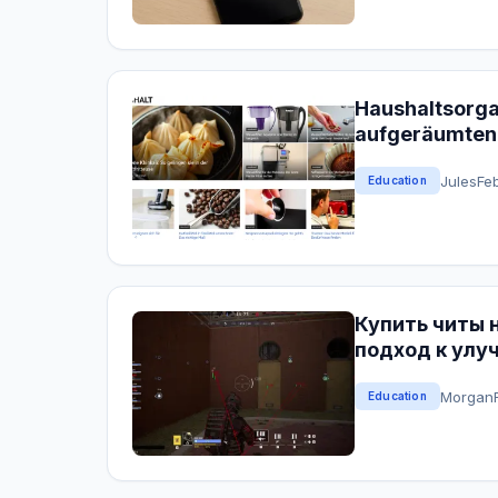
Haushaltsorgan
aufgeräumten 
Jules
Fe
Education
Купить читы 
подход к улу
Morgan
Education