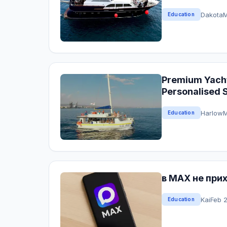
Dakota
M
Education
Premium Yacht
Personalised 
Harlow
M
Education
в MAX не при
Kai
Feb 
Education