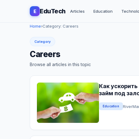
EduTech
E
Articles
Education
Technol
Home
›
Category: Careers
Category
Careers
Browse all articles in this topic
Как ускорить
займ под зал
River
Mar
Education