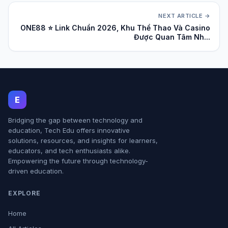
NEXT ARTICLE →
ONE88 ⭐ Link Chuẩn 2026, Khu Thể Thao Và Casino
Được Quan Tâm Nh...
E
Bridging the gap between technology and
education, Tech Edu offers innovative
solutions, resources, and insights for learners,
educators, and tech enthusiasts alike.
Empowering the future through technology-
driven education.
EXPLORE
Home