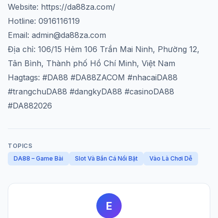
Website: https://da88za.com/
Hotline: 0916116119
Email:
admin@da88za.com
Địa chỉ: 106/15 Hẻm 106 Trần Mai Ninh, Phường 12,
Tân Bình, Thành phố Hồ Chí Minh, Việt Nam
Hagtags: #DA88 #DA88ZACOM #nhacaiDA88
#trangchuDA88 #dangkyDA88 #casinoDA88
#DA882026
TOPICS
DA88 – Game Bài
Slot Và Bắn Cá Nổi Bật
Vào Là Chơi Dễ
E