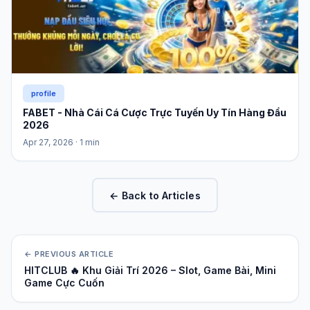
profile
FABET - Nhà Cái Cá Cược Trực Tuyến Uy Tín Hàng Đầu
2026
Apr 27, 2026
· 1 min
← Back to Articles
← PREVIOUS ARTICLE
HITCLUB 🔥 Khu Giải Trí 2026 – Slot, Game Bài, Mini
Game Cực Cuốn