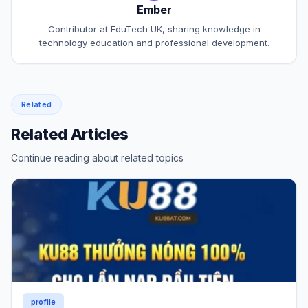
Ember
Contributor at EduTech UK, sharing knowledge in
technology education and professional development.
Related
Related Articles
Continue reading about related topics
profile