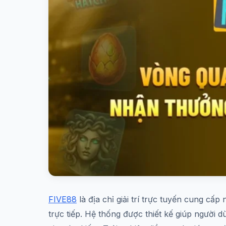
FIVE88
là địa chỉ giải trí trực tuyến cung cấ
trực tiếp. Hệ thống được thiết kế giúp người