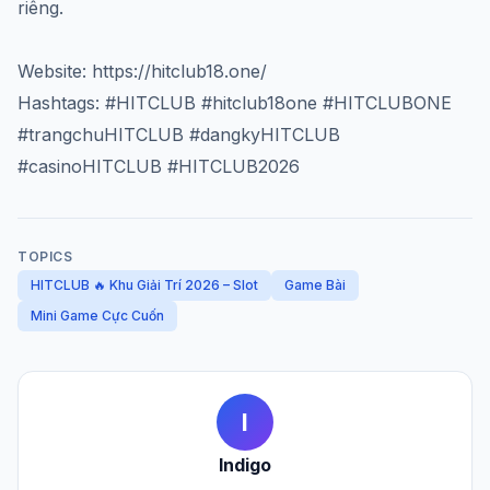
riêng.
Website: https://hitclub18.one/
Hashtags: #HITCLUB #hitclub18one #HITCLUBONE
#trangchuHITCLUB #dangkyHITCLUB
#casinoHITCLUB #HITCLUB2026
TOPICS
HITCLUB 🔥 Khu Giải Trí 2026 – Slot
Game Bài
Mini Game Cực Cuốn
I
Indigo