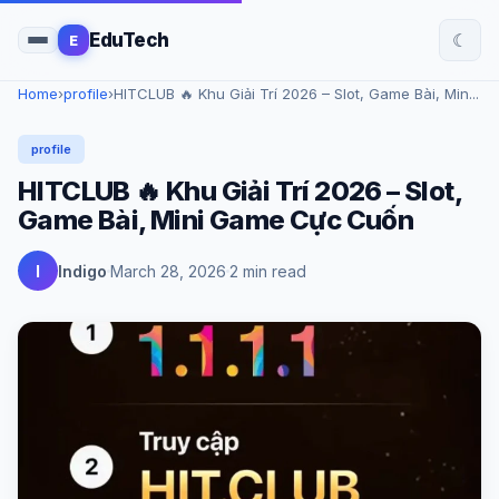
☾
EduTech
E
Home
›
profile
›
HITCLUB 🔥 Khu Giải Trí 2026 – Slot, Game Bài, Min...
profile
HITCLUB 🔥 Khu Giải Trí 2026 – Slot,
Game Bài, Mini Game Cực Cuốn
I
Indigo
March 28, 2026
2 min read