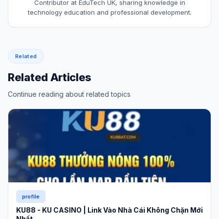
Contributor at EduTech UK, sharing knowledge in
technology education and professional development.
Related
Related Articles
Continue reading about related topics
profile
KU88 - KU CASINO | Link Vào Nhà Cái Không Chặn Mới
Nhất