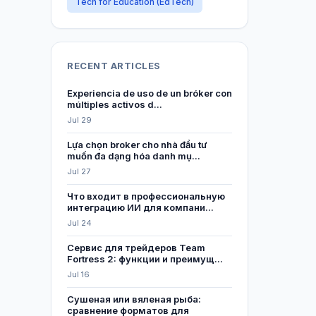
Tech for Education (EdTech)
RECENT ARTICLES
Experiencia de uso de un bróker con
múltiples activos d...
Jul 29
Lựa chọn broker cho nhà đầu tư
muốn đa dạng hóa danh mụ...
Jul 27
Что входит в профессиональную
интеграцию ИИ для компани...
Jul 24
Сервис для трейдеров Team
Fortress 2: функции и преимущ...
Jul 16
Сушеная или вяленая рыба:
сравнение форматов для