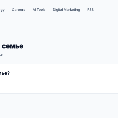
ogy
Careers
AI Tools
Digital Marketing
RSS
 семье
ье
мье?