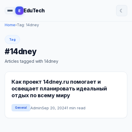
☾
EduTech
E
Home
›
Tag: 14dney
Tag
#14dney
Articles tagged with 14dney
Как проект 14dney.ru помогает и
освещает планировать идеальный
отдых по всему миру
Admin
Sep 20, 2024
1 min read
General