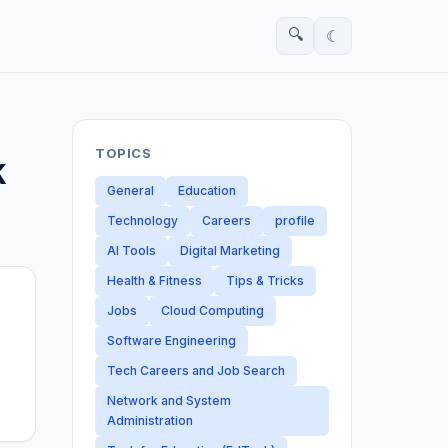
🔍
☾
TOPICS
K
General
Education
Technology
Careers
profile
AI Tools
Digital Marketing
Health & Fitness
Tips & Tricks
Jobs
Cloud Computing
Software Engineering
Tech Careers and Job Search
Network and System
Administration