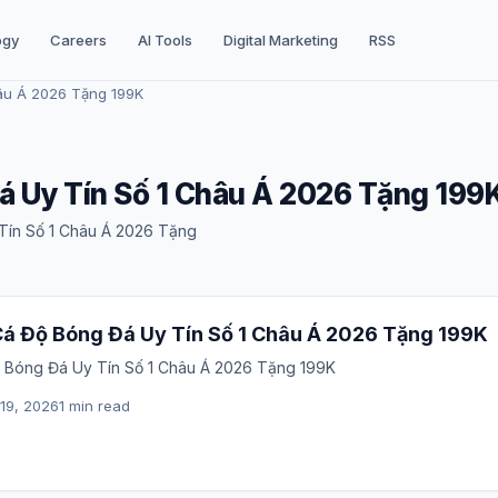
ogy
Careers
AI Tools
Digital Marketing
RSS
âu Á 2026 Tặng 199K
 Uy Tín Số 1 Châu Á 2026 Tặng 199
 Tín Số 1 Châu Á 2026 Tặng
á Độ Bóng Đá Uy Tín Số 1 Châu Á 2026 Tặng 199K
 Bóng Đá Uy Tín Số 1 Châu Á 2026 Tặng 199K
 19, 2026
1 min read