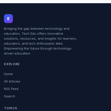
E
Bridging the gap between technology and
education, Tech Edu offers innovative
solutions, resources, and insights for learners,
educators, and tech enthusiasts alike.
Empowering the future through technology-
driven education.
EXPLORE
Home
All Articles
RSS Feed
Search
TOPICS