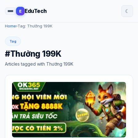
☾
EduTech
E
Home
›
Tag: Thưởng 199K
Tag
#Thưởng 199K
Articles tagged with Thưởng 199K