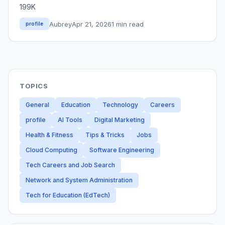
199K
Aubrey
Apr 21, 2026
1 min read
profile
TOPICS
General
Education
Technology
Careers
profile
AI Tools
Digital Marketing
Health & Fitness
Tips & Tricks
Jobs
Cloud Computing
Software Engineering
Tech Careers and Job Search
Network and System Administration
Tech for Education (EdTech)