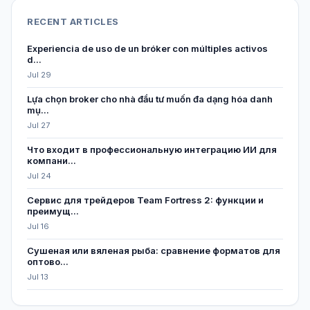
RECENT ARTICLES
Experiencia de uso de un bróker con múltiples activos
d...
Jul 29
Lựa chọn broker cho nhà đầu tư muốn đa dạng hóa danh
mụ...
Jul 27
Что входит в профессиональную интеграцию ИИ для
компани...
Jul 24
Сервис для трейдеров Team Fortress 2: функции и
преимущ...
Jul 16
Сушеная или вяленая рыба: сравнение форматов для
оптово...
Jul 13